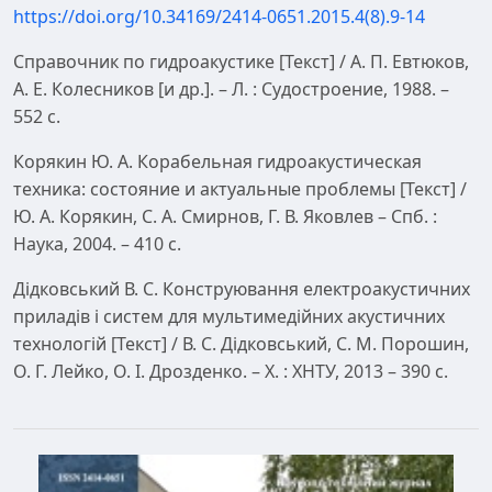
https://doi.org/10.34169/2414-0651.2015.4(8).9-14
Справочник по гидроакустике [Текст] / А. П. Евтюков,
А. Е. Колесников [и др.]. – Л. : Судостроение, 1988. –
552 с.
Корякин Ю. А. Корабельная гидроакустическая
техника: состояние и актуальные проблемы [Текст] /
Ю. А. Корякин, С. А. Смирнов, Г. В. Яковлев – Спб. :
Наука, 2004. – 410 с.
Дідковський В. С. Конструювання електроакустичних
приладів і систем для мультимедійних акустичних
технологій [Текст] / В. С. Дідковський, С. М. Порошин,
О. Г. Лейко, О. І. Дрозденко. – Х. : ХНТУ, 2013 – 390 с.