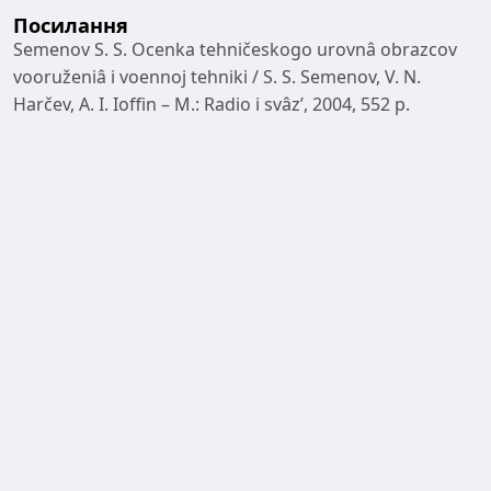
Посилання
Semenov S. S. Ocenka tehničeskogo urovnâ obrazcov
vooruženiâ i voennoj tehniki / S. S. Semenov, V. N.
Harčev, A. I. Ioffin – M.: Radio i svâzʹ, 2004, 552 p.
Ot vysokotočnyh bomb k lazernomu oružiû – èvolûciâ
sistemy vooruženiâ udarnogo istrebitelâ JSF.
Suŝestvuûŝie i perspektivnye sistemy vysokotočnogo
oružiâ klassa «vozduh-poverhnostʹ»: Naučno-
tehničeskaâ informaciâ / GosNIIAS (Aviacionnye
sistemy) – 2000, № 2, pp. 6-7.
Semenov S. S. Korrektiruemye aviabomby rossijskih VVS
/ S. S. Semenov, V. N. Harčev – M.: Izd. gruppa
«Bedretdinov i Ko», 2005, 88 p.
Boevoe primenenie aviacionnyh sredstv poraženiâ. –
Monino: VVA, 1986, 656 p.