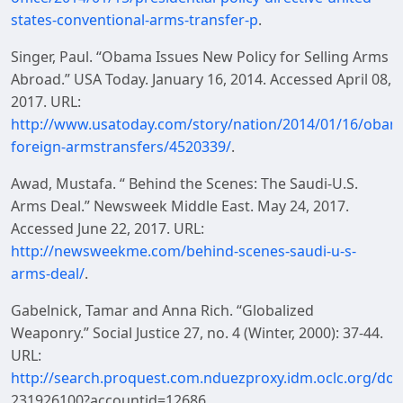
states-conventional-arms-transfer-p
.
Singer, Paul. “Obama Issues New Policy for Selling Arms
Abroad.” USA Today. January 16, 2014. Accessed April 08,
2017. URL:
http://www.usatoday.com/story/nation/2014/01/16/obam
foreign-armstransfers/4520339/
.
Awad, Mustafa. “ Behind the Scenes: The Saudi-U.S.
Arms Deal.” Newsweek Middle East. May 24, 2017.
Accessed June 22, 2017. URL:
http://newsweekme.com/behind-scenes-saudi-u-s-
arms-deal/
.
Gabelnick, Tamar and Anna Rich. “Globalized
Weaponry.” Social Justice 27, no. 4 (Winter, 2000): 37-44.
URL:
http://search.proquest.com.nduezproxy.idm.oclc.org/doc
231926100?accountid=12686.