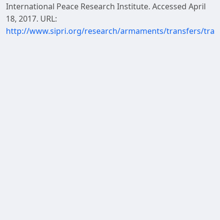
International Peace Research Institute. Accessed April
18, 2017. URL:
http://www.sipri.org/research/armaments/transfers/tra
“Report by the Department of State Pursuant to Sec.
655 of the Foreign Assistance Act: Direct Commercial
Sales Authorizations for Fiscal Year 2011.” Stockholm
International Peace Research Institute. Accessed April
18, 2017. URL:
http://www.sipri.org/research/armaments/transfers/tran
“The United States of America National Reports.”
Stockholm International Peace Research Institute.
Accessed April 19, 2017. URL:
http://www.sipri.org/research/armaments/transfers/tran
“Excess Defense Articles (EDA).” Defense Security
Cooperation Agency. Accessed April 19, 2017. URL:
http://www.dsca.mil/programs/excess-defense-articles-