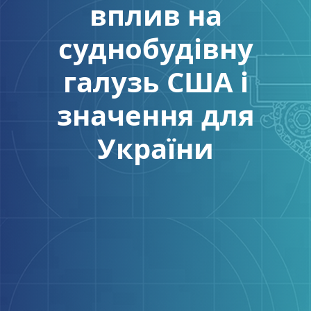
вплив на
суднобудівну
галузь США і
значення для
України